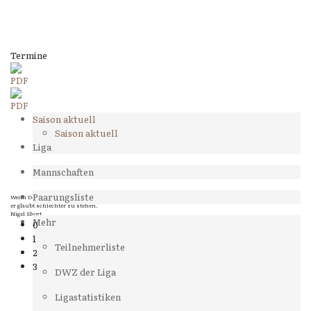
Termine
Saison aktuell
Saison aktuell
Liga
Mannschaften
Paarungsliste
Wenn Dein Gegner Dir ein Remis anbietet, versuch herauszufinden, weshalb
er glaubt schlechter zu stehen.
Nigel Short
Mehr
0
1
Teilnehmerliste
2
3
DWZ der Liga
Ligastatistiken