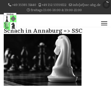
+49 35385 31440
+49 152 53359112
info{at}ssc-abg.de
freitags 15:00-16:00 & 19:00-21:00
Schach in Annaburg => SSC