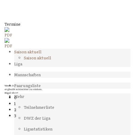
Termine
Saison aktuell
Saison aktuell
Liga
Mannschaften
Paarungsliste
Wenn Dein Gegner Dir ein Remis anbietet, versuch herauszufinden, weshalb
er glaubt schlechter zu stehen.
Nigel Short
Mehr
0
1
Teilnehmerliste
2
3
DWZ der Liga
Ligastatistiken