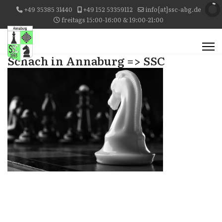
+49 35385 31440
+49 152 53359112
info{at}ssc-abg.de
freitags 15:00-16:00 & 19:00-21:00
Schach in Annaburg => SSC