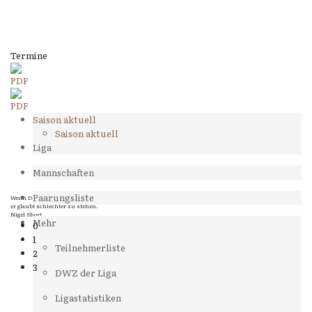
Termine
Saison aktuell
Saison aktuell
Liga
Mannschaften
Paarungsliste
Wenn Dein Gegner Dir ein Remis anbietet, versuch herauszufinden, weshalb
er glaubt schlechter zu stehen.
Nigel Short
Mehr
0
1
Teilnehmerliste
2
3
DWZ der Liga
Ligastatistiken