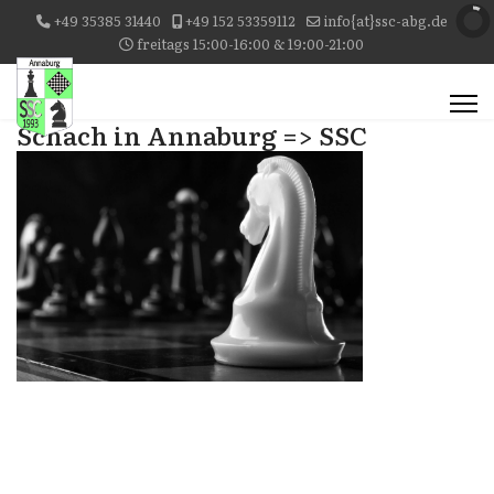
+49 35385 31440
+49 152 53359112
info{at}ssc-abg.de
freitags 15:00-16:00 & 19:00-21:00
Schach in Annaburg => SSC