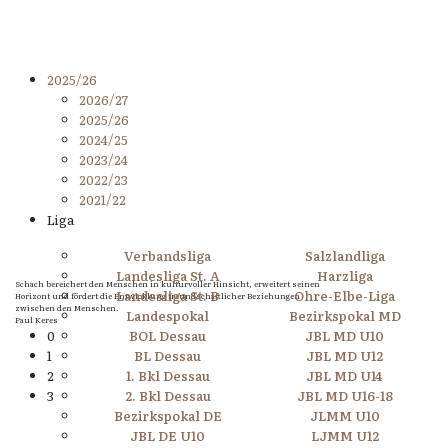
2025/26
2026/27
2025/26
2024/25
2023/24
2022/23
2021/22
Liga
Verbandsliga
Salzlandliga
Landesliga St. A
Harzliga
Schach bereichert den Menschen in kulturvoller Hinsicht, erweitert seinen
Landesliga St. B
Ohre-Elbe-Liga
Horizont und fördert die Entwicklung freundschaftlicher Beziehungen
zwischen den Menschen.
Landespokal
Bezirkspokal MD
Paul Keres
0
BOL Dessau
JBL MD U10
1
BL Dessau
JBL MD U12
2
1. Bkl Dessau
JBL MD U14
3
2. Bkl Dessau
JBL MD U16-18
Bezirkspokal DE
JLMM U10
JBL DE U10
LJMM U12