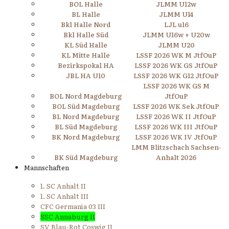
BOL Halle
JLMM U12w
BL Halle
JLMM U14
Bkl Halle Nord
LJL u16
Bkl Halle Süd
JLMM U16w + U20w
KL Süd Halle
JLMM U20
KL Mitte Halle
LSSF 2026 WK M JtfOuP
Bezirkspokal HA
LSSF 2026 WK GS JtfOuP
JBL HA U10
LSSF 2026 WK G12 JtfOuP
LSSF 2026 WK GS M
BOL Nord Magdeburg
JtfOuP
BOL Süd Magdeburg
LSSF 2026 WK Sek JtfOuP
BL Nord Magdeburg
LSSF 2026 WK II JtfOuP
BL Süd Magdeburg
LSSF 2026 WK III JtfOuP
BK Nord Magdeburg
LSSF 2026 WK IV JtfOuP
LMM Blitzschach Sachsen-
BK Süd Magdeburg
Anhalt 2026
Mannschaften
1. SC Anhalt II
1. SC Anhalt III
CFC Germania 03 III
SSC Annaburg II
SV Blau-Rot Coswig II