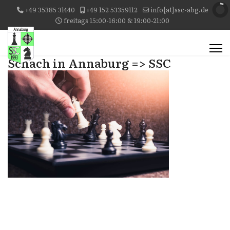
+49 35385 31440
+49 152 53359112
info{at}ssc-abg.de
freitags 15:00-16:00 & 19:00-21:00
Schach in Annaburg => SSC