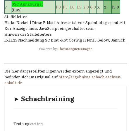
SSC Annaburg II
7
1.0
1.5
1.0
1.5
2.0
6.0
X
2
13.0
(1189)
Staffelleiter
Heiko Nickel |
Diese E-Mail-Adresse ist vor Spambots geschützt!
Zur Anzeige muss JavaScript eingeschaltet sein.
Hinweis des Staffelleiters
15.11.25 Nachmeldung SC Blau-Rot Coswig II Nr.15 Below, Jannick
Powered by
ChessLeagueManager
Die hier dargestellten Ligen werden extern angezeigt und
befinden sich im Original auf
http://ergebnisse.schach-sachsen-
anhalt.de
► Schachtraining
Trainingszeiten