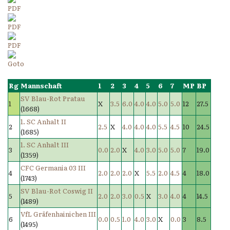
Rg
Mannschaft
1
2
3
4
5
6
7
MP
BP
SV Blau-Rot Pratau
1
X
3.5
6.0
4.0
4.0
5.0
5.0
12
27.5
(1668)
1. SC Anhalt II
2
2.5
X
4.0
4.0
4.0
5.5
4.5
10
24.5
(1685)
1. SC Anhalt III
3
0.0
2.0
X
4.0
3.0
5.0
5.0
7
19.0
(1359)
CFC Germania 03 III
4
2.0
2.0
2.0
X
5.5
2.0
4.5
4
18.0
(1743)
SV Blau-Rot Coswig II
5
2.0
2.0
3.0
0.5
X
3.0
4.0
4
14.5
(1489)
VfL Gräfenhainichen III
6
0.0
0.5
1.0
4.0
3.0
X
0.0
3
8.5
(1495)