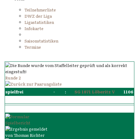
Teilnehmerliste
DWZ der Liga
Ligastatistiken
Infokarte
Saisonstatistiken
Termine
Runde 2
spielfrei
-
:
SG 1871 Löberitz V
1106