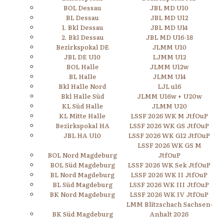
BOL Dessau
JBL MD U10
BL Dessau
JBL MD U12
1. Bkl Dessau
JBL MD U14
2. Bkl Dessau
JBL MD U16-18
Bezirkspokal DE
JLMM U10
JBL DE U10
LJMM U12
BOL Halle
JLMM U12w
BL Halle
JLMM U14
Bkl Halle Nord
LJL u16
Bkl Halle Süd
JLMM U16w + U20w
KL Süd Halle
JLMM U20
KL Mitte Halle
LSSF 2026 WK M JtfOuP
Bezirkspokal HA
LSSF 2026 WK GS JtfOuP
JBL HA U10
LSSF 2026 WK G12 JtfOuP
LSSF 2026 WK GS M
BOL Nord Magdeburg
JtfOuP
BOL Süd Magdeburg
LSSF 2026 WK Sek JtfOuP
BL Nord Magdeburg
LSSF 2026 WK II JtfOuP
BL Süd Magdeburg
LSSF 2026 WK III JtfOuP
BK Nord Magdeburg
LSSF 2026 WK IV JtfOuP
LMM Blitzschach Sachsen-
BK Süd Magdeburg
Anhalt 2026