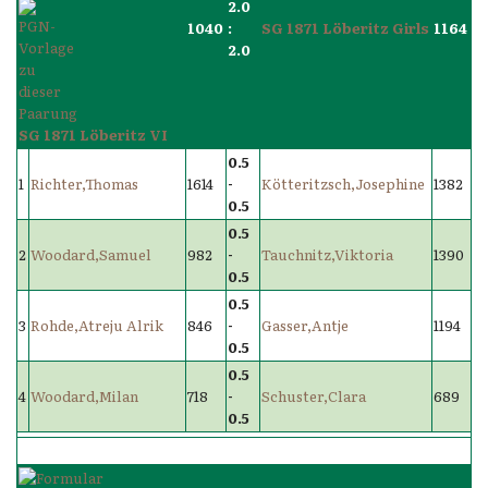
2.0
1040
:
SG 1871 Löberitz Girls
1164
2.0
SG 1871 Löberitz VI
0.5
1
Richter,Thomas
1614
-
Kötteritzsch,Josephine
1382
0.5
0.5
2
Woodard,Samuel
982
-
Tauchnitz,Viktoria
1390
0.5
0.5
3
Rohde,Atreju Alrik
846
-
Gasser,Antje
1194
0.5
0.5
4
Woodard,Milan
718
-
Schuster,Clara
689
0.5