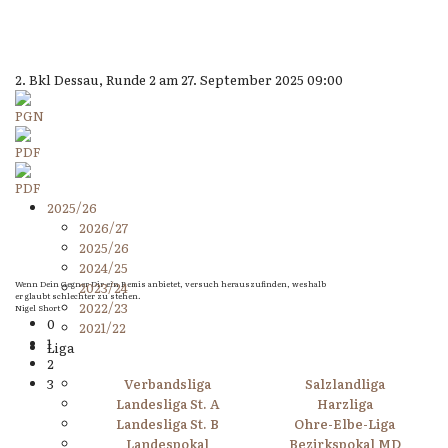
2. Bkl Dessau, Runde 2 am 27. September 2025 09:00
2025/26
2026/27
2025/26
2024/25
Wenn Dein Gegner Dir ein Remis anbietet, versuch herauszufinden, weshalb
2023/24
er glaubt schlechter zu stehen.
2022/23
Nigel Short
0
2021/22
1
Liga
2
3
Verbandsliga
Salzlandliga
Landesliga St. A
Harzliga
Landesliga St. B
Ohre-Elbe-Liga
Landespokal
Bezirkspokal MD