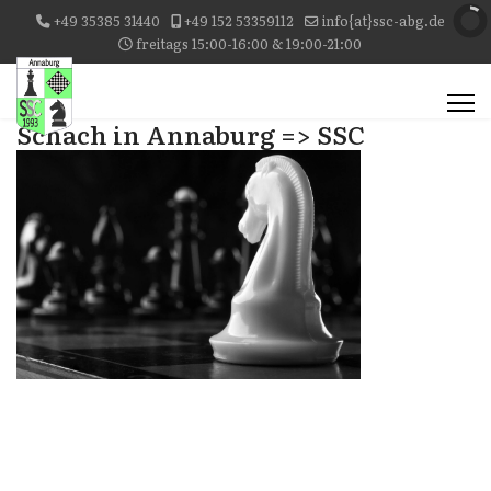
+49 35385 31440
+49 152 53359112
info{at}ssc-abg.de
freitags 15:00-16:00 & 19:00-21:00
Schach in Annaburg => SSC