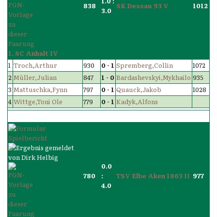
1.0 :
838
SK Dessau 93 V
1012
3.0
1. SC Anhalt IV
1
Troch,Arthur
930
0 - 1
Spremberg,Collin
1072
2
Müller,Julian
847
1 - 0
Bardashevskyi,Mykhailo
935
3
Mattuschka,Fynn
797
0 - 1
Quauck,Jakob
1028
4
Wittge,Toni Ole
779
0 - 1
Kadyk,Alfons
0.0
780
:
TSV Elbe Aken 1863 II
977
4.0