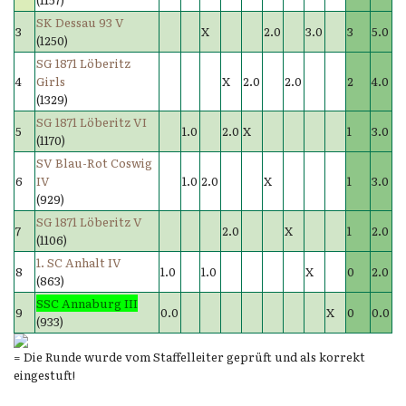
SK Dessau 93 V
3
X
2.0
3.0
3
5.0
(1250)
SG 1871 Löberitz
4
Girls
X
2.0
2.0
2
4.0
(1329)
SG 1871 Löberitz VI
5
1.0
2.0
X
1
3.0
(1170)
SV Blau-Rot Coswig
6
IV
1.0
2.0
X
1
3.0
(929)
SG 1871 Löberitz V
7
2.0
X
1
2.0
(1106)
1. SC Anhalt IV
8
1.0
1.0
X
0
2.0
(863)
SSC Annaburg III
9
0.0
X
0
0.0
(933)
= Die Runde wurde vom Staffelleiter geprüft und als korrekt
eingestuft!