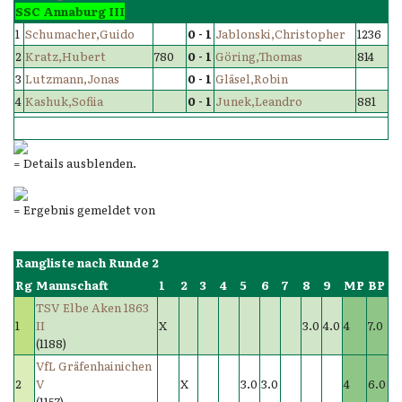
SSC Annaburg III
1
Schumacher,Guido
0 - 1
Jablonski,Christopher
1236
2
Kratz,Hubert
780
0 - 1
Göring,Thomas
814
3
Lutzmann,Jonas
0 - 1
Gläsel,Robin
4
Kashuk,Sofiia
0 - 1
Junek,Leandro
881
= Details ausblenden.
= Ergebnis gemeldet von
Rangliste nach Runde 2
Rg
Mannschaft
1
2
3
4
5
6
7
8
9
MP
BP
TSV Elbe Aken 1863
1
II
X
3.0
4.0
4
7.0
(1188)
VfL Gräfenhainichen
2
V
X
3.0
3.0
4
6.0
(1157)