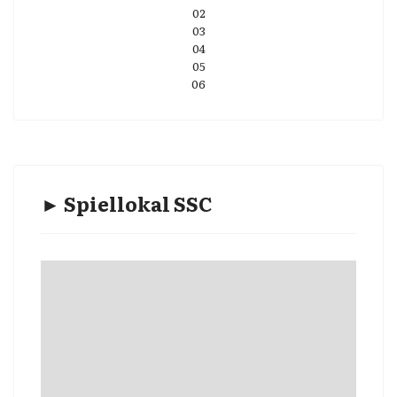
02
03
04
05
06
► Spiellokal SSC