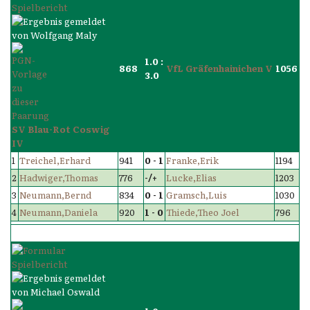
1.0 :
868
VfL Gräfenhainichen V
1056
3.0
SV Blau-Rot Coswig
IV
1
Treichel,Erhard
941
0 - 1
Franke,Erik
1194
2
Hadwiger,Thomas
776
-/+
Lucke,Elias
1203
3
Neumann,Bernd
834
0 - 1
Gramsch,Luis
1030
4
Neumann,Daniela
920
1 - 0
Thiede,Theo Joel
796