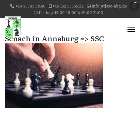
+49 35385 31440
+49 152 53359112
info{at}ssc-abg.de
freitags 15:00-16:00 & 19:00-21:00
Schach in Annaburg => SSC