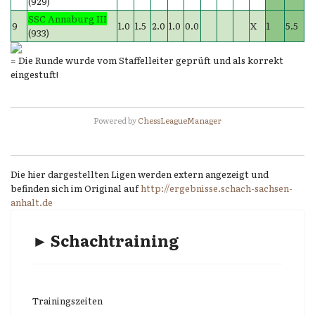
(929)
SSC Annaburg III
9
1.0
1.5
2.0
1.0
0.0
X
1
5.5
(933)
= Die Runde wurde vom Staffelleiter geprüft und als korrekt
eingestuft!
Powered by
ChessLeagueManager
Die hier dargestellten Ligen werden extern angezeigt und
befinden sich im Original auf
http://ergebnisse.schach-sachsen-
anhalt.de
► Schachtraining
Trainingszeiten