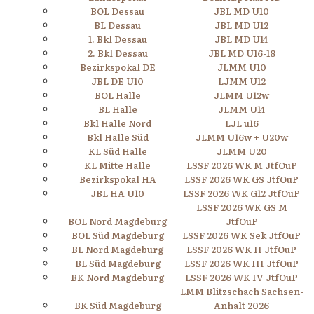
BOL Dessau
JBL MD U10
BL Dessau
JBL MD U12
1. Bkl Dessau
JBL MD U14
2. Bkl Dessau
JBL MD U16-18
Bezirkspokal DE
JLMM U10
JBL DE U10
LJMM U12
BOL Halle
JLMM U12w
BL Halle
JLMM U14
Bkl Halle Nord
LJL u16
Bkl Halle Süd
JLMM U16w + U20w
KL Süd Halle
JLMM U20
KL Mitte Halle
LSSF 2026 WK M JtfOuP
Bezirkspokal HA
LSSF 2026 WK GS JtfOuP
JBL HA U10
LSSF 2026 WK G12 JtfOuP
LSSF 2026 WK GS M
BOL Nord Magdeburg
JtfOuP
BOL Süd Magdeburg
LSSF 2026 WK Sek JtfOuP
BL Nord Magdeburg
LSSF 2026 WK II JtfOuP
BL Süd Magdeburg
LSSF 2026 WK III JtfOuP
BK Nord Magdeburg
LSSF 2026 WK IV JtfOuP
LMM Blitzschach Sachsen-
BK Süd Magdeburg
Anhalt 2026