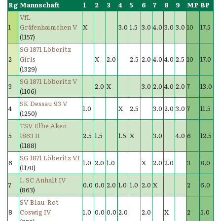
Rg
Mannschaft
1
2
3
4
5
6
7
8
9
MP
BP
VfL
1
Gräfenhainichen V
X
3.0
1.5
3.0
4.0
3.0
3.0
10
17.5
(1157)
SG 1871 Löberitz
2
Girls
X
2.0
2.5
2.0
4.0
4.0
2.5
10
17.0
(1329)
SG 1871 Löberitz V
3
2.0
X
3.0
2.0
4.0
2.0
7
13.0
(1106)
SK Dessau 93 V
4
1.0
X
2.5
3.0
2.0
3.0
7
11.5
(1250)
TSV Elbe Aken
5
1863 II
2.5
1.5
1.5
X
3.0
4.0
6
12.5
(1188)
SG 1871 Löberitz VI
6
1.0
2.0
1.0
X
2.0
2.0
3
8.0
(1170)
1. SC Anhalt IV
7
0.0
0.0
2.0
1.0
1.0
2.0
X
2
6.0
(863)
SV Blau-Rot
8
Coswig IV
1.0
0.0
0.0
2.0
2.0
X
2
5.0