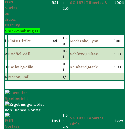
921
:
SG 1871 Löberitz V
1004
2.0
SSC Annaburg III
1 -
1
Platz,Ulrike
921
Mederake,Fynn
1080
0
0 -
2
Knöffel,Willi
Schütze,Lukass
938
1
0 -
3
Kashuk,Sofiia
Reinhard,Mark
993
1
4
Maron,Emil
+/-
1.5
SG 1871 Löberitz
1031
:
1322
Girls
2.5