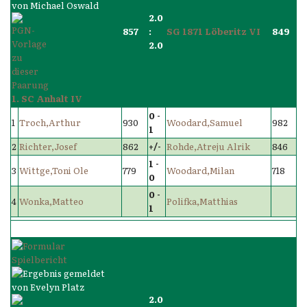
2.0
857
:
SG 1871 Löberitz VI
849
2.0
1. SC Anhalt IV
0 -
1
Troch,Arthur
930
Woodard,Samuel
982
1
2
Richter,Josef
862
+/-
Rohde,Atreju Alrik
846
1 -
3
Wittge,Toni Ole
779
Woodard,Milan
718
0
0 -
4
Wonka,Matteo
Polifka,Matthias
1
2.0