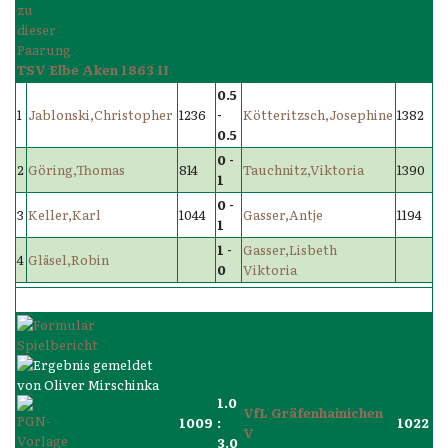
TSV Elbe Aken 1863 II
0.5
1
Jablonski,Christopher
1236
-
Kötteritzsch,Josephine
1382
0.5
0 -
2
Göring,Thomas
814
Tauchnitz,Viktoria
1390
1
0 -
3
Keller,Karl
1044
Gasser,Antje
1194
1
1 -
Gasser,Lisbeth
4
Gläsel,Robin
0
Viktoria
1.0
VfL Gräfenhainichen
1009
:
1022
V
3.0