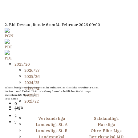
2. Bkl Dessau, Runde 6 am 14. Februar 2026 09:00
2025/26
2026/27
2025/26
2024/25
Schach bereichert den Menschen in kulturvoller Hinsicht, erweitert seinen
2023/24
Horizont und fördert die Entwicklung freundschaftlicher Beziehungen
2022/23
zwischen den Menschen.
Paul Keres
2021/22
0
Liga
1
2
Verbandsliga
Salzlandliga
3
Landesliga St. A
Harzliga
Landesliga St. B
Ohre-Elbe-Liga
Landespokal
Bezirkspokal MD