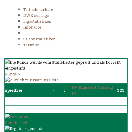
Teilnehmerliste
DWZ der Liga
Ligastatistiken
Infokarte
Saisonstatistiken
Termine
Runde 6
SV Blau-Rot Coswig
spielfrei
-
:
929
IV