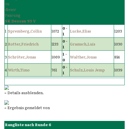
SK Dessau 93 V
0 -
1
Spremberg,Collin
1072
Lucke,Elias
1203
1
0 -
2
Rotter,Friedrich
1133
Gramsch,Luis
1030
1
1 -
3
Schröter,Jonas
1069
Walther,Jonas
814
0
0 -
4
Wirth,Timo
761
Schulz,Louis Jemp
1039
1
= Details ausblenden.
= Ergebnis gemeldet von
Rangliste nach Runde 6