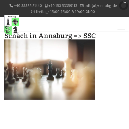
+49 35385 31440
+49 152 53359112
info{at}ssc-abg.de
freitags 15:00-16:00 & 19:00-21:00
Schach in Annaburg => SSC