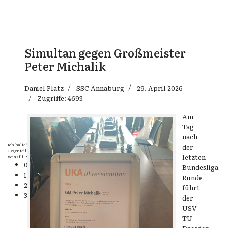
Simultan gegen Großmeister
Peter Michalik
Daniel Platz
SSC Annaburg
29. April 2026
Zugriffe: 4693
Am
Tag
nach
Ich halte jeden, mit dem ich spiele, so lange für einen Meister, bis er mir das
der
Gegenteil bewiesen hat.
letzten
Wassili Panow
0
Bundesliga-
1
Runde
2
führt
3
der
USV
TU