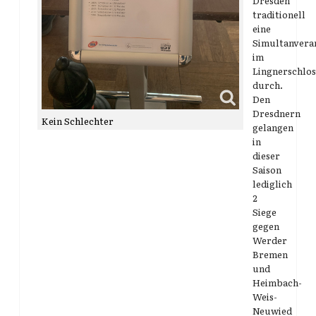
Dresden
traditionell
eine
Simultanvera
im
Lingnerschlos
durch.
Den
Dresdnern
Kein Schlechter
gelangen
in
dieser
Saison
lediglich
2
Siege
gegen
Werder
Bremen
und
Heimbach-
Weis-
Neuwied