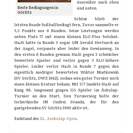
Ausreißer nach oben
Beste Bedingungen in
und unten.
Görlitz
Schöni blieb der
letzten Runde fußballbedingt fern. Zuvor sammelte er
3,5 Punkte aus 6 Runden. Seine Leistungen werden
neben Platz 77 mit einem kleinen ELO-Plus belohnt.
HaJö hatte in Runde 3 sogar GM Gerald Hertneck an
der Angel, verpasste aber leider den Gewinnweg. In
den ersten 6 Runden gewann HaJö gegen 3 schwächer
bewertete Spieler und verlor gegen 3 ELO-höhere
Spieler. Leider verlor HaJö in Runde 7 gegen den
eigentlich niedriger bewerteten Wiktor Miatkowski
(SV Görlitz, DWZ 1642), sodass sein gutes Turnier noch
einen kleinen Kratzer bekam. Mit 3/7 landete HaJö auf
Rang 98. Insgesamt gingen 155 Spieler im Äskulap-
Turnier an den Start. Den Turniersieg holte der
tschechische IM Ondrej Svanda, der für den
gastgebenden SV Görlitz 1990 aktiv ist.
Endstand des
XL. Aeskulap-Open
.