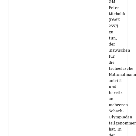
GM
Peter
Michalik
(DWZ
2557)
zu
tun,
der
inzwischen
für
die
tschechische
Nationalmann
antritt
und
bereits
an
mehreren
Schach-
Olympiaden
teilgenomme
hat. In
der