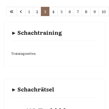
1
2
3
4
5
6
7
8
9
10
► Schachtraining
Trainingszeiten
► Schachrätsel