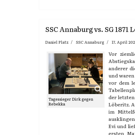
SSC Annaburg vs. SG 1871 Löb
Daniel Platz
SSC Annaburg
17. April 20
Vor zieml
Abstiegska
anderer die
und waren
vor dem le
Tabellenpl
der letzte
Tagessieger Dirk gegen
Löberitz. A
Rebekka
im Mittelf
ausklingen
Evi und lie
ersten Ma