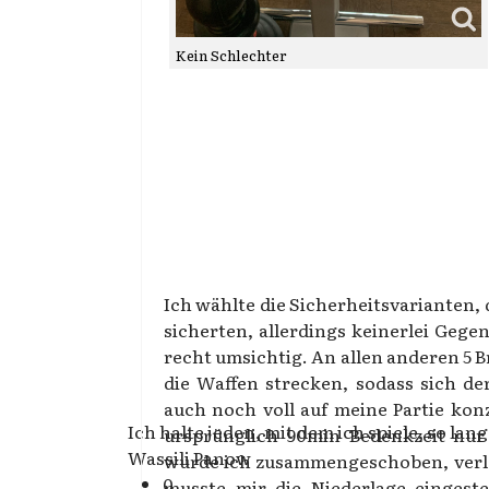
Kein Schlechter
Ich wählte die Sicherheitsvarianten, 
sicherten, allerdings keinerlei Gegen
recht umsichtig. An allen anderen 5 
die Waffen strecken, sodass sich d
auch noch voll auf meine Partie ko
Ich halte jeden, mit dem ich spiele, so lan
ursprünglich 90min Bedenkzeit nur
Wassili Panow
wurde ich zusammengeschoben, verlo
0
musste mir die Niederlage eingeste