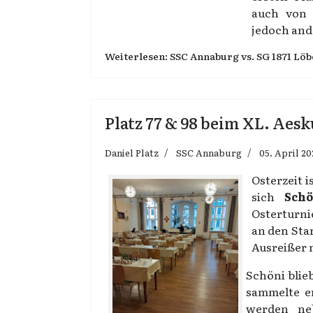
auch von 
jedoch and
Weiterlesen: SSC Annaburg vs. SG 1871 Löber
Platz 77 & 98 beim XL. Aes
Daniel Platz
SSC Annaburg
05. April 2
Osterzeit 
sich
Schö
Osterturni
an den Sta
Ausreißer 
Schöni blie
sammelte er
werden ne