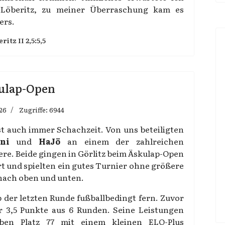
Löberitz, zu meiner Überraschung kam es
ers.
itz II 2,5:5,5
kulap-Open
026
Zugriffe: 6944
ist auch immer Schachzeit. Von uns beteiligten
ni
und
HaJö
an einem der zahlreichen
ere. Beide gingen in Görlitz beim Äskulap-Open
rt und spielten ein gutes Turnier ohne größere
nach oben und unten.
b der letzten Runde fußballbedingt fern. Zuvor
 3,5 Punkte aus 6 Runden. Seine Leistungen
ben Platz 77 mit einem kleinen ELO-Plus