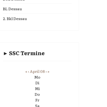
BL Dessau
2. Bkl Dessau
► SSC Termine
«
‹
April 08
›
»
Mo
Di
Mi
Do
Fr
Sa