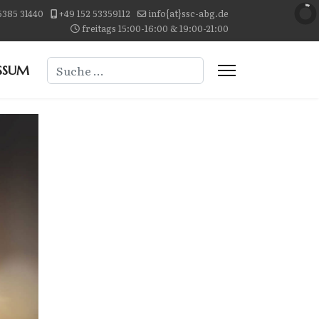
5385 31440
+49 152 53359112
info{at}ssc-abg.de
freitags 15:00-16:00 & 19:00-21:00
Suchen
SSUM