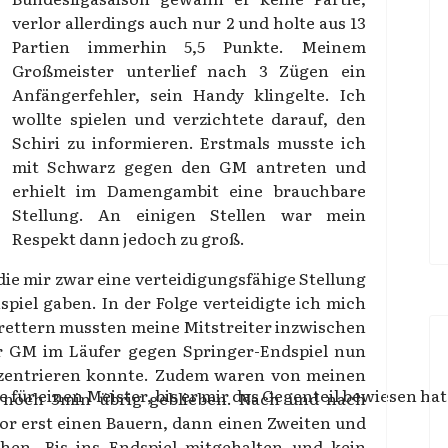
verlor allerdings auch nur 2 und holte aus 13
Partien immerhin 5,5 Punkte. Meinem
Großmeister unterlief nach 3 Zügen ein
Anfängerfehler, sein Handy klingelte. Ich
wollte spielen und verzichtete darauf, den
Schiri zu informieren. Erstmals musste ich
mit Schwarz gegen den GM antreten und
erhielt im Damengambit eine brauchbare
Stellung. An einigen Stellen war mein
Respekt dann jedoch zu groß.
die mir zwar eine verteidigungsfähige Stellung
spiel gaben. In der Folge verteidigte ich mich
Brettern mussten meine Mitstreiter inzwischen
er GM im Läufer gegen Springer-Endspiel nun
nzentrieren konnte. Zudem waren von meinen
ge für einen Meister, bis er mir das Gegenteil bewiesen hat
 noch 3min übrig geblieben. Nach und nach
r erst einen Bauern, dann einen Zweiten und
hen. Bis ins Endspiel mitgehalten und kein