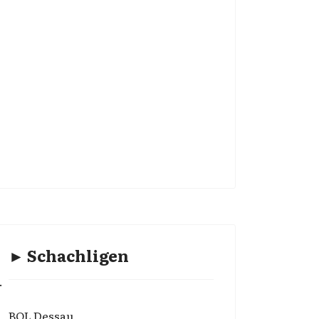
► Schachligen
.
BOL Dessau