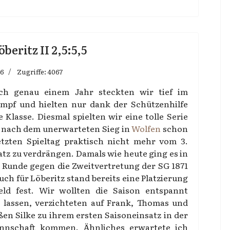
eritz II 2,5:5,5
26
Zugriffe: 4067
ich genau einem Jahr steckten wir tief im
mpf und hielten nur dank der Schützenhilfe
 Klasse. Diesmal spielten wir eine tolle Serie
 nach dem unerwarteten Sieg in
Wolfen
schon
tzten Spieltag praktisch nicht mehr vom 3.
atz zu verdrängen. Damals wie heute ging es in
n Runde gegen die Zweitvertretung der SG 1871
uch für Löberitz stand bereits eine Platzierung
eld fest. Wir wollten die Saison entspannt
 lassen, verzichteten auf Frank, Thomas und
ßen Silke zu ihrem ersten Saisoneinsatz in der
nnschaft kommen. Ähnliches erwartete ich