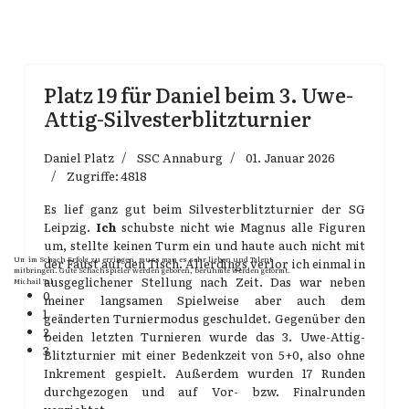
Platz 19 für Daniel beim 3. Uwe-
Attig-Silvesterblitzturnier
Daniel Platz
SSC Annaburg
01. Januar 2026
Zugriffe: 4818
Es lief ganz gut beim Silvesterblitzturnier der SG
Leipzig.
Ich
schubste nicht wie Magnus alle Figuren
um, stellte keinen Turm ein und haute auch nicht mit
Um im Schach Erfolg zu erringen, muss man es sehr lieben und Talent
der Faust auf den Tisch. Allerdings verlor ich einmal in
mitbringen. Gute Schachspieler werden geboren, berühmte werden geformt.
ausgeglichener Stellung nach Zeit. Das war neben
Michail Tal
0
meiner langsamen Spielweise aber auch dem
1
geänderten Turniermodus geschuldet. Gegenüber den
2
beiden letzten Turnieren wurde das 3. Uwe-Attig-
3
Blitzturnier mit einer Bedenkzeit von 5+0, also ohne
Inkrement gespielt. Außerdem wurden 17 Runden
durchgezogen und auf Vor- bzw. Finalrunden