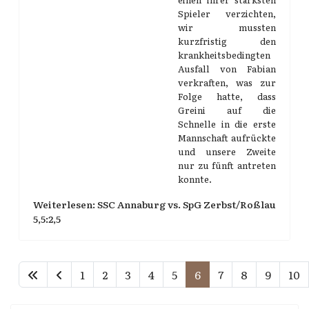
Spieler verzichten,
wir mussten
kurzfristig den
krankheitsbedingten
Ausfall von Fabian
verkraften, was zur
Folge hatte, dass
Greini auf die
Schnelle in die erste
Mannschaft aufrückte
und unsere Zweite
nur zu fünft antreten
konnte.
Weiterlesen: SSC Annaburg vs. SpG Zerbst/Roßlau
5,5:2,5
1
2
3
4
5
6
7
8
9
10