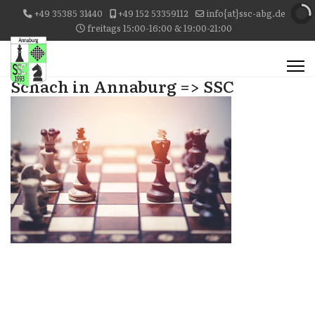
+49 35385 31440
+49 152 53359112
info{at}ssc-abg.de
freitags 15:00-16:00 & 19:00-21:00
Schach in Annaburg => SSC