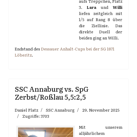
aufs Treppchen, Platz
3.
Lara
und
Willi
liefen zeitgleich mit
1/5 auf Rang 8 über
die Ziellinie. Das
direkte Duell der
beiden ging an Willi.
Endstand des
Dessauer Anhalt-Cups bei der SG 1871
Löberitz
.
SSC Annaburg vs. SpG
Zerbst/Roßlau 5,5:2,5
Daniel Platz
SSC Annaburg
29. November 2025
Zugriffe: 3703
Mit unserem
alljährlichem