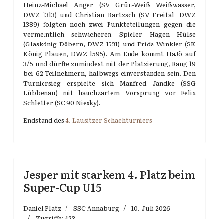
Heinz-Michael Anger (SV Grün-Weiß Weißwasser,
DWZ 1313) und Christian Bartzsch (SV Freital, DWZ
1389) folgten noch zwei Punkteteilungen gegen die
vermeintlich schwächeren Spieler Hagen Hülse
(Glaskönig Döbern, DWZ 1531) und Frida Winkler (SK
König Plauen, DWZ 1595). Am Ende kommt HaJö auf
3/5 und dürfte zumindest mit der Platzierung, Rang 19
bei 62 Teilnehmern, halbwegs einverstanden sein. Den
Turniersieg erspielte sich Manfred Jandke (SSG
Lübbenau) mit hauchzartem Vorsprung vor Felix
Schletter (SC 90 Niesky).
Endstand des
4. Lausitzer Schachturniers
.
Jesper mit starkem 4. Platz beim
Super-Cup U15
Daniel Platz
SSC Annaburg
10. Juli 2026
Zugriffe: 423