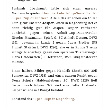
Erstmals überhaupt hatte sich einer unserer
Nachwuchsspieler
über die Anhalt-Cup-Serie für den
Super-Cup qualifiziert
. Allein das ist schon ein toller
Erfolg für uns und
Jesper
. Auch in Magdeburg lief es
dann richtig gut für Jesper. Jesper remisierte
zunächst gegen seinen Anhalt-Cup-Dauerrivalen
Nicolas Maximalian Spieß (1. SC Anhalt Dessau, DWZ
1491), gewann in Runde 2 gegen Lucas Fiedler (SG
Einheit Staßfurt, DWZ 1276), ehe er in Runde 3 seine
einzige Niederlage gegen den späteren Turniersieger
Piero Heidenreich (SF Hettstedt, DWZ 1706) einstecken
musste.
Einen halben Zähler gegen Hendrik Ehrath (SG 2011
Sennewitz, DWZ 1718) und einen ganzen Punkt gegen
Denis Schulz (Haldenslebener SC, DWZ 1228) ließ
Jesper noch folgen. 3/5 sind eine tolle Ausbeute.
Jesper wurde mit Rang 4 belohnt.
Endstand des
Super-Cups in Magdeburg
.