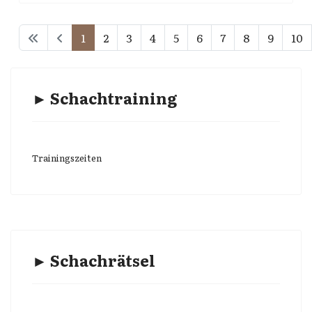
1
2
3
4
5
6
7
8
9
10
► Schachtraining
Trainingszeiten
► Schachrätsel