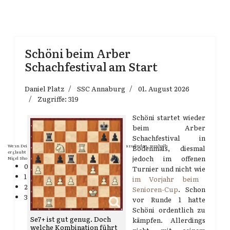
Schöni beim Arber
Schachfestival am Start
Daniel Platz
SSC Annaburg
01. August 2026
Zugriffe: 319
Schöni startet wieder
beim Arber
Schachfestival in
Wenn Dein Gegner Dir ein Remis anbietet, versuch herauszufinden, weshalb
Bodenmais, diesmal
er glaubt schlechter zu stehen.
jedoch im offenen
Nigel Short
0
Turnier und nicht wie
1
im Vorjahr beim
2
Senioren-Cup
. Schon
3
vor Runde 1 hatte
Schöni ordentlich zu
Se7+ ist gut genug. Doch
kämpfen. Allerdings
welche Kombination führt