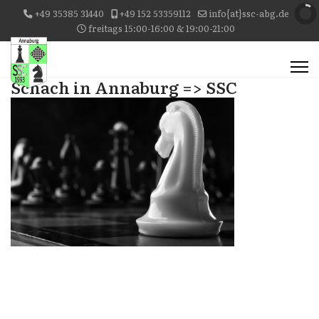
+49 35385 31440
+49 152 53359112
info{at}ssc-abg.de
freitags 15:00-16:00 & 19:00-21:00
Schach in Annaburg => SSC