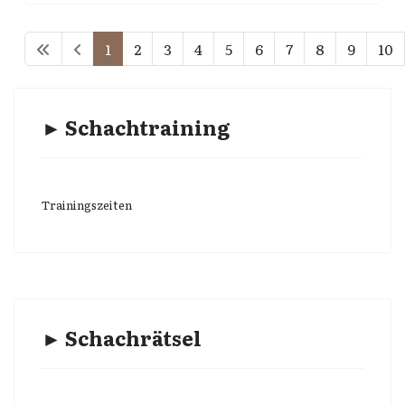
1
2
3
4
5
6
7
8
9
10
► Schachtraining
Trainingszeiten
► Schachrätsel