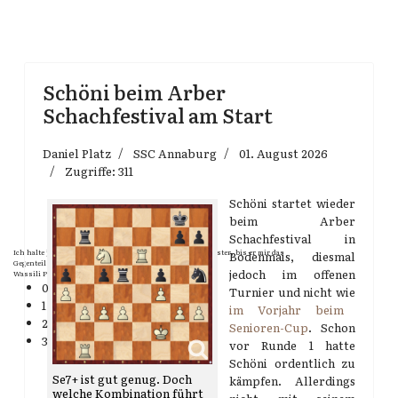
Schöni beim Arber
Schachfestival am Start
Daniel Platz
SSC Annaburg
01. August 2026
Zugriffe: 311
Schöni startet wieder
beim Arber
Schachfestival in
Ich halte jeden, mit dem ich spiele, so lange für einen Meister, bis er mir das
Bodenmais, diesmal
Gegenteil bewiesen hat.
jedoch im offenen
Wassili Panow
0
Turnier und nicht wie
1
im Vorjahr beim
2
Senioren-Cup
. Schon
3
vor Runde 1 hatte
Schöni ordentlich zu
Se7+ ist gut genug. Doch
kämpfen. Allerdings
welche Kombination führt