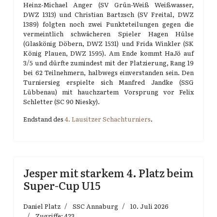
Heinz-Michael Anger (SV Grün-Weiß Weißwasser,
DWZ 1313) und Christian Bartzsch (SV Freital, DWZ
1389) folgten noch zwei Punkteteilungen gegen die
vermeintlich schwächeren Spieler Hagen Hülse
(Glaskönig Döbern, DWZ 1531) und Frida Winkler (SK
König Plauen, DWZ 1595). Am Ende kommt HaJö auf
3/5 und dürfte zumindest mit der Platzierung, Rang 19
bei 62 Teilnehmern, halbwegs einverstanden sein. Den
Turniersieg erspielte sich Manfred Jandke (SSG
Lübbenau) mit hauchzartem Vorsprung vor Felix
Schletter (SC 90 Niesky).
Endstand des
4. Lausitzer Schachturniers
.
Jesper mit starkem 4. Platz beim
Super-Cup U15
Daniel Platz
SSC Annaburg
10. Juli 2026
Zugriffe: 423