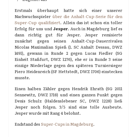
Erstmals überhaupt hatte sich einer unserer
Nachwuchsspieler
über die Anhalt-Cup-Serie für den
Super-Cup qualifiziert
. Allein das ist schon ein toller
Erfolg für uns und
Jesper
. Auch in Magdeburg lief es
dann richtig gut für Jesper. Jesper remisierte
zunächst gegen seinen Anhalt-Cup-Dauerrivalen
Nicolas Maximalian Spieß (1. SC Anhalt Dessau, DWZ
1491), gewann in Runde 2 gegen Lucas Fiedler (SG
Einheit Staßfurt, DWZ 1276), ehe er in Runde 3 seine
einzige Niederlage gegen den späteren Turniersieger
Piero Heidenreich (SF Hettstedt, DWZ 1706) einstecken
musste.
Einen halben Zähler gegen Hendrik Ehrath (SG 2011
Sennewitz, DWZ 1718) und einen ganzen Punkt gegen
Denis Schulz (Haldenslebener SC, DWZ 1228) ließ
Jesper noch folgen. 3/5 sind eine tolle Ausbeute.
Jesper wurde mit Rang 4 belohnt.
Endstand des
Super-Cups in Magdeburg
.