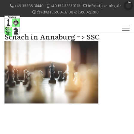
+49 35385 31440
+49 152 53359112
info{at}ssc-abg.de
freitags 15:00-16:00 & 19:00-21:00
Schach in Annaburg => SSC