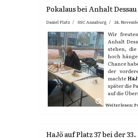
Pokalaus bei Anhalt Dessau
Daniel Platz
SSC Annaburg
24. Novemb
Wir freute
Anhalt Dess
stehen, di
hoch hänge
Chance habe
der vorder
machte
HaJ
später die P
auf die Über
Weiterlesen: P
HaJö auf Platz 37 bei der 33