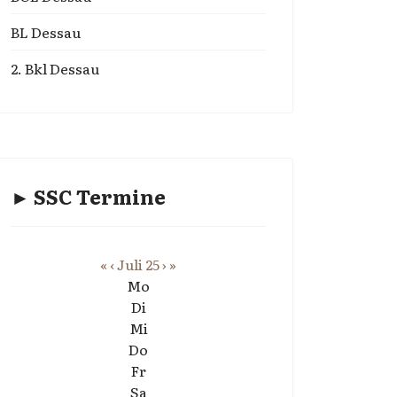
BL Dessau
2. Bkl Dessau
► SSC Termine
«
‹
Juli 25
›
»
Mo
Di
Mi
Do
Fr
Sa