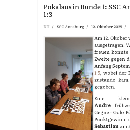
Pokalaus in Runde 1: SSC An
1:3
DH
SSC Annaburg
12. Oktober 2025
Am 12. Okober 
ausgetragen. Wä
freuen konnte u
Zweite gegen d
Anfang Septe
1:5
, wobei der
zustande kam.
gegeben.
Eine klein
Andre
frühze
Gegner Golo Pö
Punktgewinn u
Sebastian
am S