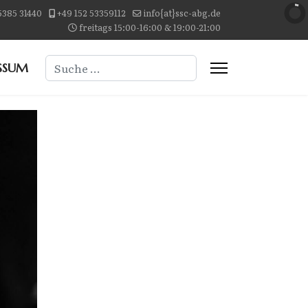
5385 31440
+49 152 53359112
info{at}ssc-abg.de
freitags 15:00-16:00 & 19:00-21:00
Suchen
SSUM