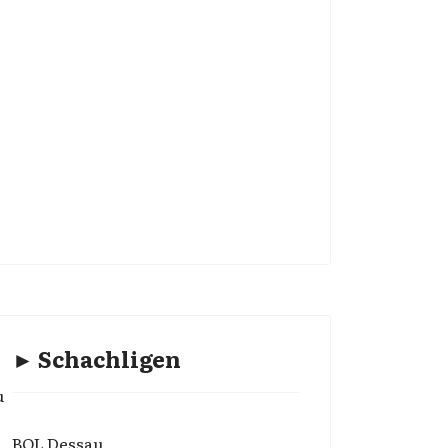
► Schachligen
u
BOL Dessau