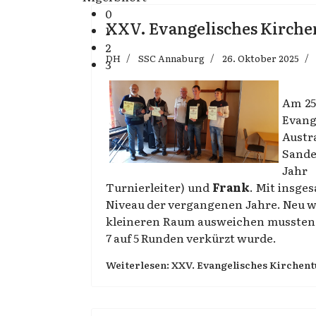
0
XXV. Evangelisches Kirche
1
2
DH
SSC Annaburg
26. Oktober 2025
3
Am 25
Evang
Aust
Sande
Jah
Turnierleiter) und
Frank
. Mit insge
Niveau der vergangenen Jahre. Neu w
kleineren Raum ausweichen mussten 
7 auf 5 Runden verkürzt wurde.
Weiterlesen: XXV. Evangelisches Kirchent