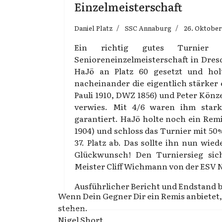
Einzelmeisterschaft
Daniel Platz
SSC Annaburg
26. Oktober
Ein richtig gutes Turnier
Senioreneinzelmeisterschaft in Dres
HaJö an Platz 60 gesetzt und holt
nacheinander die eigentlich stärker 
Pauli 1910, DWZ 1856) und Peter Könz
verwies. Mit 4/6 waren ihm star
garantiert. HaJö holte noch ein Re
1904) und schloss das Turnier mit 50
37. Platz ab. Das sollte ihn nun wi
Glückwunsch! Den Turniersieg sich
Meister Cliff Wichmann von der ESV N
Ausführlicher Bericht und Endstand 
Wenn Dein Gegner Dir ein Remis anbietet,
stehen.
Nigel Short