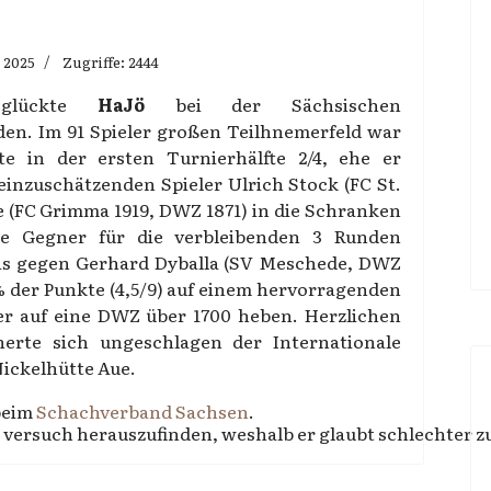
 2025
Zugriffe: 2444
 glückte
HaJö
bei der Sächsischen
den. Im 91 Spieler großen Teilhnemerfeld war
e in der ersten Turnierhälfte 2/4, ehe er
einzuschätzenden Spieler Ulrich Stock (FC St.
e (FC Grimma 1919, DWZ 1871) in die Schranken
ke Gegner für die verbleibenden 3 Runden
mis gegen Gerhard Dyballa (SV Meschede, DWZ
% der Punkte (4,5/9) auf einem hervorragenden
eder auf eine DWZ über 1700 heben. Herzlichen
erte sich ungeschlagen der Internationale
ickelhütte Aue.
beim
Schachverband Sachsen
.
 versuch herauszufinden, weshalb er glaubt schlechter z