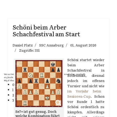
Schöni beim Arber
Schachfestival am Start
Daniel Platz
SSC Annaburg
01. August 2026
Zugriffe: 331
Schöni startet wieder
beim Arber
Schachfestival in
Wenn Dein Gegner Dir ein Remis anbietet, versuch herauszufinden, weshalb
Bodenmais, diesmal
er glaubt schlechter zu stehen.
jedoch im offenen
Nigel Short
0
Turnier und nicht wie
1
im Vorjahr beim
2
Senioren-Cup
. Schon
3
vor Runde 1 hatte
Schöni ordentlich zu
Se7+ ist gut genug. Doch
kämpfen. Allerdings
welche Kombination führt