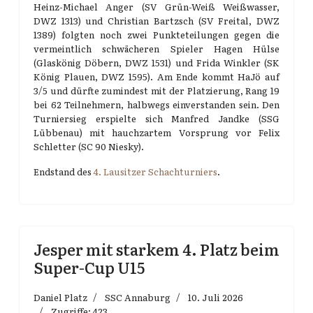
Heinz-Michael Anger (SV Grün-Weiß Weißwasser,
DWZ 1313) und Christian Bartzsch (SV Freital, DWZ
1389) folgten noch zwei Punkteteilungen gegen die
vermeintlich schwächeren Spieler Hagen Hülse
(Glaskönig Döbern, DWZ 1531) und Frida Winkler (SK
König Plauen, DWZ 1595). Am Ende kommt HaJö auf
3/5 und dürfte zumindest mit der Platzierung, Rang 19
bei 62 Teilnehmern, halbwegs einverstanden sein. Den
Turniersieg erspielte sich Manfred Jandke (SSG
Lübbenau) mit hauchzartem Vorsprung vor Felix
Schletter (SC 90 Niesky).
Endstand des
4. Lausitzer Schachturniers
.
Jesper mit starkem 4. Platz beim
Super-Cup U15
Daniel Platz
SSC Annaburg
10. Juli 2026
Zugriffe: 423