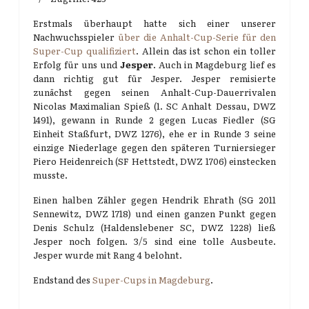
Erstmals überhaupt hatte sich einer unserer
Nachwuchsspieler
über die Anhalt-Cup-Serie für den
Super-Cup qualifiziert
. Allein das ist schon ein toller
Erfolg für uns und
Jesper
. Auch in Magdeburg lief es
dann richtig gut für Jesper. Jesper remisierte
zunächst gegen seinen Anhalt-Cup-Dauerrivalen
Nicolas Maximalian Spieß (1. SC Anhalt Dessau, DWZ
1491), gewann in Runde 2 gegen Lucas Fiedler (SG
Einheit Staßfurt, DWZ 1276), ehe er in Runde 3 seine
einzige Niederlage gegen den späteren Turniersieger
Piero Heidenreich (SF Hettstedt, DWZ 1706) einstecken
musste.
Einen halben Zähler gegen Hendrik Ehrath (SG 2011
Sennewitz, DWZ 1718) und einen ganzen Punkt gegen
Denis Schulz (Haldenslebener SC, DWZ 1228) ließ
Jesper noch folgen. 3/5 sind eine tolle Ausbeute.
Jesper wurde mit Rang 4 belohnt.
Endstand des
Super-Cups in Magdeburg
.