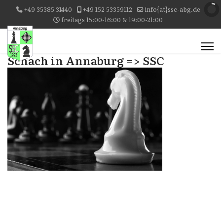
+49 35385 31440
+49 152 53359112
info{at}ssc-abg.de
freitags 15:00-16:00 & 19:00-21:00
Schach in Annaburg => SSC