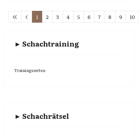
1
2
3
4
5
6
7
8
9
10
► Schachtraining
Trainingszeiten
► Schachrätsel