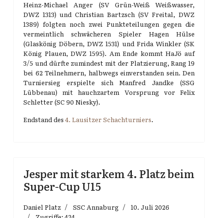
Heinz-Michael Anger (SV Grün-Weiß Weißwasser,
DWZ 1313) und Christian Bartzsch (SV Freital, DWZ
1389) folgten noch zwei Punkteteilungen gegen die
vermeintlich schwächeren Spieler Hagen Hülse
(Glaskönig Döbern, DWZ 1531) und Frida Winkler (SK
König Plauen, DWZ 1595). Am Ende kommt HaJö auf
3/5 und dürfte zumindest mit der Platzierung, Rang 19
bei 62 Teilnehmern, halbwegs einverstanden sein. Den
Turniersieg erspielte sich Manfred Jandke (SSG
Lübbenau) mit hauchzartem Vorsprung vor Felix
Schletter (SC 90 Niesky).
Endstand des
4. Lausitzer Schachturniers
.
Jesper mit starkem 4. Platz beim
Super-Cup U15
Daniel Platz
SSC Annaburg
10. Juli 2026
Zugriffe: 424