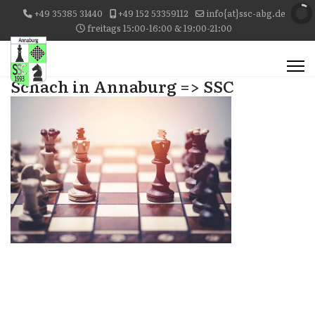
+49 35385 31440
+49 152 53359112
info{at}ssc-abg.de
freitags 15:00-16:00 & 19:00-21:00
Schach in Annaburg => SSC