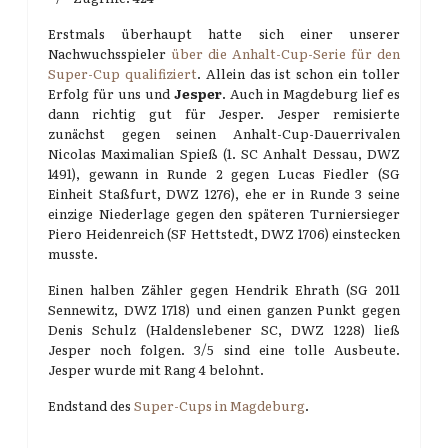
Erstmals überhaupt hatte sich einer unserer
Nachwuchsspieler
über die Anhalt-Cup-Serie für den
Super-Cup qualifiziert
. Allein das ist schon ein toller
Erfolg für uns und
Jesper
. Auch in Magdeburg lief es
dann richtig gut für Jesper. Jesper remisierte
zunächst gegen seinen Anhalt-Cup-Dauerrivalen
Nicolas Maximalian Spieß (1. SC Anhalt Dessau, DWZ
1491), gewann in Runde 2 gegen Lucas Fiedler (SG
Einheit Staßfurt, DWZ 1276), ehe er in Runde 3 seine
einzige Niederlage gegen den späteren Turniersieger
Piero Heidenreich (SF Hettstedt, DWZ 1706) einstecken
musste.
Einen halben Zähler gegen Hendrik Ehrath (SG 2011
Sennewitz, DWZ 1718) und einen ganzen Punkt gegen
Denis Schulz (Haldenslebener SC, DWZ 1228) ließ
Jesper noch folgen. 3/5 sind eine tolle Ausbeute.
Jesper wurde mit Rang 4 belohnt.
Endstand des
Super-Cups in Magdeburg
.