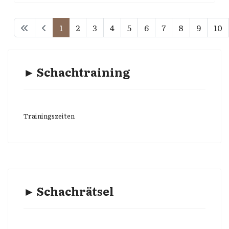
1
2
3
4
5
6
7
8
9
10
► Schachtraining
Trainingszeiten
► Schachrätsel