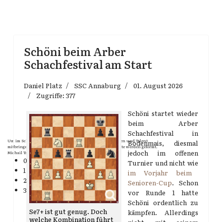
Schöni beim Arber
Schachfestival am Start
Daniel Platz
SSC Annaburg
01. August 2026
Zugriffe: 377
Schöni startet wieder
beim Arber
Schachfestival in
Um im Schach Erfolg zu erringen, muss man es sehr lieben und Talent
Bodenmais, diesmal
mitbringen. Gute Schachspieler werden geboren, berühmte werden geformt.
jedoch im offenen
Michail Tal
0
Turnier und nicht wie
1
im Vorjahr beim
2
Senioren-Cup
. Schon
3
vor Runde 1 hatte
Schöni ordentlich zu
Se7+ ist gut genug. Doch
kämpfen. Allerdings
welche Kombination führt