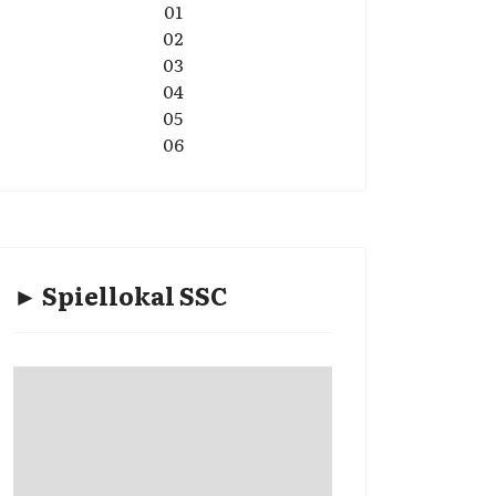
01
02
03
04
05
06
► Spiellokal SSC