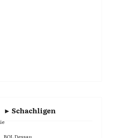
► Schachligen
ie
BOL Dessau