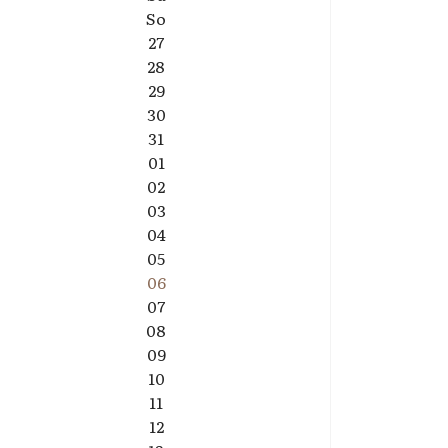
So
27
28
29
30
31
01
02
03
04
05
06
07
08
09
: Bezirkspokal - Wir empfangen den VfL Gräfenhainichen
10
11
12