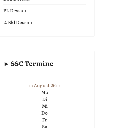
BL Dessau
2. Bkl Dessau
► SSC Termine
«
‹
August 26
›
»
Mo
Di
Mi
Do
Fr
Sa