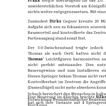
Frank
sorgte überzeugend für das 2:0.
unwiderstehlichen Vorstoß am Königsflü
nichts weiter entgegenzusetzen. Mit eine
Zumindest
Dirks
Gegner kreuzte 20 Min
Aufgabe sich neu zu fokussieren souverä
Raumvorteil und kontrollierte das Zent
Partieausgang stand somit fest.
Der 3:0-Zwischenstand trügte jedoch 
Thomas als auch Oerti hatten nicht d
Thomas'
Leichtfiguren harmonierten au
nicht perfekt miteinander. Dies nut
Bauerngewinn und zum Installieren ei
Diesen Springer bekam Thomas nicht vert
Kontrollverlust im Zentrum die Angriff
(Damenflügel) nicht mehr abwehren konn
Schach bereichert den Menschen in kultur
Eine Neuerung im Aljechin brachte
Silk
Entwicklung freundschaftlicher Beziehu
hat sich ihre Variante mit 4 Springer
Paul Keres