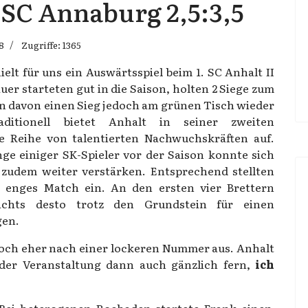
 SSC Annaburg 2,5:3,5
8
Zugriffe: 1365
hielt für uns ein Auswärtsspiel beim 1. SC Anhalt II
auer starteten gut in die Saison, holten 2 Siege zum
n davon einen Sieg jedoch am grünen Tisch wieder
aditionell bietet Anhalt in seiner zweiten
e Reihe von talentierten Nachwuchskräften auf.
ge einiger SK-Spieler vor der Saison konnte sich
zudem weiter verstärken. Entsprechend stellten
n enges Match ein. An den ersten vier Brettern
ichts desto trotz den Grundstein für einen
gen.
noch eher nach einer lockeren Nummer aus. Anhalt
b der Veranstaltung dann auch gänzlich fern,
ich