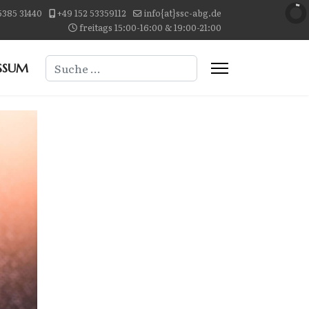
5385 31440
+49 152 53359112
info{at}ssc-abg.de
freitags 15:00-16:00 & 19:00-21:00
Suchen
SSUM