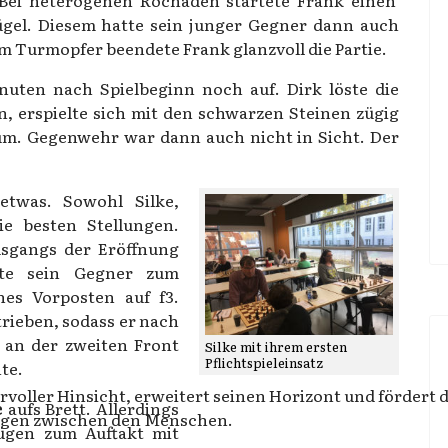
 Bei heterogenen Rochaden startete Frank einen
gel. Diesem hatte sein junger Gegner dann auch
m Turmopfer beendete Frank glanzvoll die Partie.
uten nach Spielbeginn noch auf. Dirk löste die
n, erspielte sich mit den schwarzen Steinen zügig
rum. Gegenwehr war dann auch nicht in Sicht. Der
etwas. Sowohl Silke,
ie besten Stellungen.
sgangs der Eröffnung
zte sein Gegner zum
nes Vorposten auf f3.
rieben, sodass er nach
e an der zweiten Front
Silke mit ihrem ersten
Pflichtspieleinsatz
te.
voller Hinsicht, erweitert seinen Horizont und fördert d
e
aufs Brett. Allerdings
ngen zwischen den Menschen.
zügen zum Auftakt mit