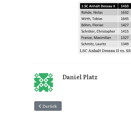
1.SC Anhalt Dessau II vs. S
Daniel Platz
Vorheriger Beitrag: SSC Annaburg vs. SK Dess
Zurück