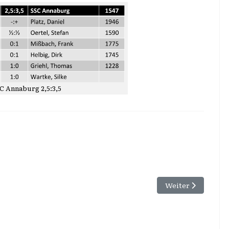
SC Annaburg 2,5:3,5
au 93 IV 4:2
Nächster Beitrag
Weiter