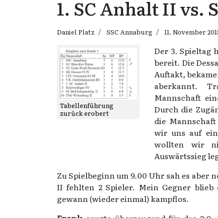
1. SC Anhalt II vs.
Daniel Platz
SSC Annaburg
11. November 201
Der 3. Spieltag 
bereit. Die Dess
Auftakt, bekame
aberkannt. Tr
Mannschaft ein
Tabellenführung
Durch die Zugän
zurück erobert
die Mannschaft 
wir uns auf ei
wollten wir n
Auswärtssieg le
Zu Spielbeginn um 9.00 Uhr sah es aber 
II fehlten 2 Spieler. Mein Gegner blie
gewann (wieder einmal) kampflos.