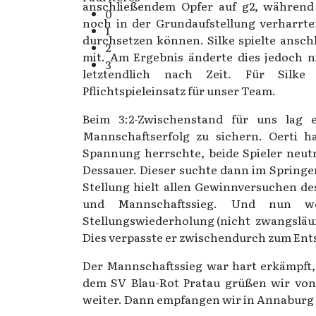
anschließendem Opfer auf g2, während
0
noch in der Grundaufstellung verharrte
1
durchsetzen können. Silke spielte ansc
2
mit. Am Ergebnis änderte dies jedoch n
3
letztendlich nach Zeit. Für Silk
Pflichtspieleinsatz für unser Team.
Beim 3:2-Zwischenstand für uns lag
Mannschaftserfolg zu sichern. Oerti h
Spannung herrschte, beide Spieler neutr
Dessauer. Dieser suchte dann im Springer
Stellung hielt allen Gewinnversuchen de
und Mannschaftssieg. Und nun we
Stellungswiederholung (nicht zwangsläu
Dies verpasste er zwischendurch zum Ents
Der Mannschaftssieg war hart erkämpft, 
dem SV Blau-Rot Pratau grüßen wir von 
weiter. Dann empfangen wir in Annaburg 