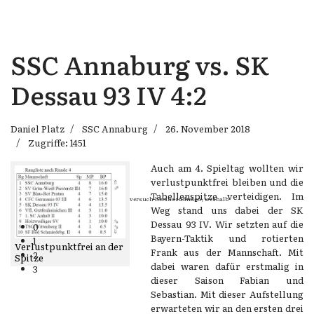
SSC Annaburg vs. SK
Dessau 93 IV 4:2
Daniel Platz
SSC Annaburg
26. November 2018
Zugriffe: 1451
Auch am 4. Spieltag wollten wir
verlustpunktfrei bleiben und die
Tabellenspitze verteidigen. Im
Wenn Dein Gegner Dir ein Remis anbietet, versuch herauszufinden, weshalb
er glaubt schlechter zu stehen.
Weg stand uns dabei der SK
Nigel Short
Dessau 93 IV. Wir setzten auf die
0
Bayern-Taktik und rotierten
1
Verlustpunktfrei an der
Frank aus der Mannschaft. Mit
2
Spitze
dabei waren dafür erstmalig in
3
dieser Saison Fabian und
Sebastian. Mit dieser Aufstellung
erwarteten wir an den ersten drei