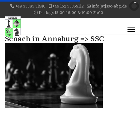
+49 35385 31440
+49 152 53359112
info{at}ssc-abg.de
freitags 15:00-16:00 & 19:00-21:00
Schach in Annaburg => SSC