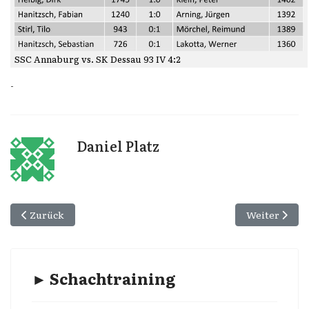
SSC Annaburg vs. SK Dessau 93 IV 4:2
-
Daniel Platz
Vorheriger Beitrag: SSC Annaburg vs. BR Pratau 3½:2½
Nächster Beit
Zurück
Weiter
► Schachtraining