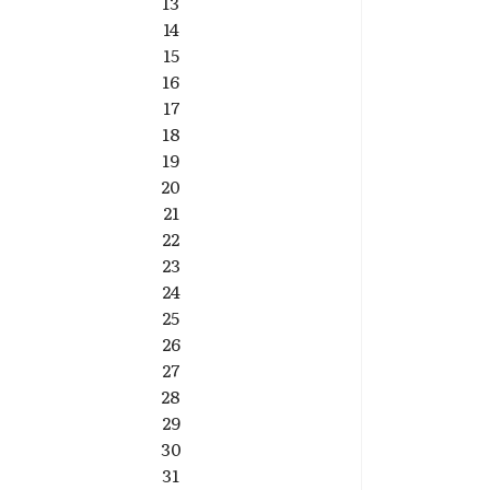
13
14
15
16
17
18
19
20
21
22
23
24
25
26
: Daniel auf dem Treppchen beim 27. Georg-Schönfelder-Landop
27
28
29
30
31