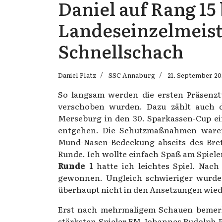
Daniel auf Rang 15 
Landeseinzelmeist
Schnellschach
Daniel Platz
SSC Annaburg
21. September 2
So langsam werden die ersten Präsenzt
verschoben wurden. Dazu zählt auch di
Merseburg in den 30. Sparkassen-Cup ei
entgehen. Die Schutzmaßnahmen ware
Mund-Nasen-Bedeckung abseits des Bret
Runde. Ich wollte einfach Spaß am Spiele
Runde 1
hatte ich leichtes Spiel. Nach
gewonnen. Ungleich schwieriger wurde
überhaupt nicht in den Ansetzungen wied
Erst nach mehrmaligem Schauen bemerkt
stärksten Spieler FM Johannes Rudolph 