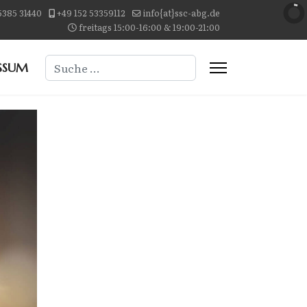
5385 31440
+49 152 53359112
info{at}ssc-abg.de
freitags 15:00-16:00 & 19:00-21:00
Suchen
SSUM