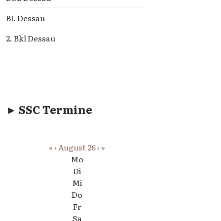
BL Dessau
2. Bkl Dessau
► SSC Termine
«
‹
August 26
›
»
Mo
Di
Mi
Do
Fr
Sa