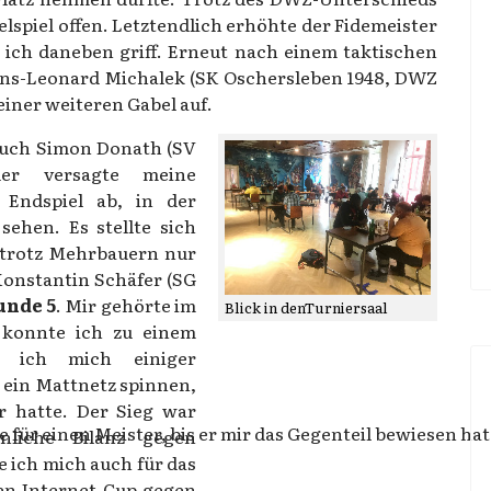
ttelspiel offen. Letztendlich erhöhte der Fidemeister
 ich daneben griff. Erneut nach einem taktischen
ans-Leonard Michalek (SK Oschersleben 1948, DWZ
einer weiteren Gabel auf.
auch Simon Donath (SV
er versagte meine
s Endspiel ab, in der
ehen. Es stellte sich
g trotz Mehrbauern nur
Konstantin Schäfer (SG
unde 5
. Mir gehörte im
Blick in denTurniersaal
il konnte ich zu einem
m ich mich einiger
 ein Mattnetz spinnen,
r hatte. Der Sieg war
ge für einen Meister, bis er mir das Gegenteil bewiesen hat
liche Bilanz gegen
e ich mich auch für das
hen Internet-Cup gegen