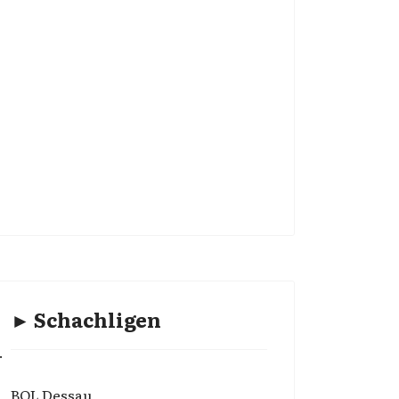
► Schachligen
.
BOL Dessau