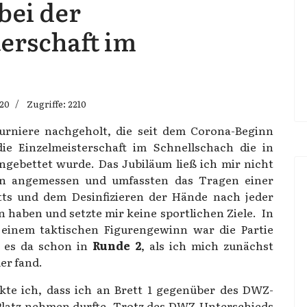
bei der
erschaft im
020
Zugriffe: 2210
urniere nachgeholt, die seit dem Corona-Beginn
e Einzelmeisterschaft im Schnellschach die in
ngebettet wurde. Das Jubiläum ließ ich mir nicht
n angemessen und umfassten das Tragen einer
ts und dem Desinfizieren der Hände nach jeder
n haben und setzte mir keine sportlichen Ziele. In
 einem taktischen Figurengewinn war die Partie
 es da schon in
Runde 2
, als ich mich zunächst
er fand.
e ich, dass ich an Brett 1 gegenüber des DWZ-
Platz nehmen durfte. Trotz des DWZ-Unterschieds