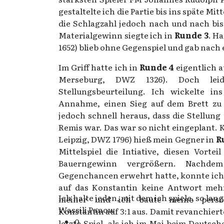
gestaltelte ich die Partie bis ins späte Mi
die Schlagzahl jedoch nach und nach bis
Materialgewinn siegte ich in
Runde 3
. H
1652) blieb ohne Gegenspiel und gab nach 
Im Griff hatte ich in
Runde 4
eigentlich 
Merseburg, DWZ 1326). Doch leid
Stellungsbeurteilung. Ich wickelte in
Annahme, einen Sieg auf dem Brett zu s
jedoch schnell heraus, dass die Stellun
Remis war. Das war so nicht eingeplant. 
Leipzig, DWZ 1796) hieß mein Gegner in
R
Mittelspiel die Intiative, diesen Vorte
Bauerngewinn vergrößern. Nachde
Gegenchancen erwehrt hatte, konnte ich
auf das Konstantin keine Antwort meh
Ich halte jeden, mit dem ich spiele, so lan
meiner und ich baute meine persön
Wassili Panow
Konstantin auf 3:1 aus. Damit revanchiert
0
letzte Spiel, als ich im Mai beim Deutsc