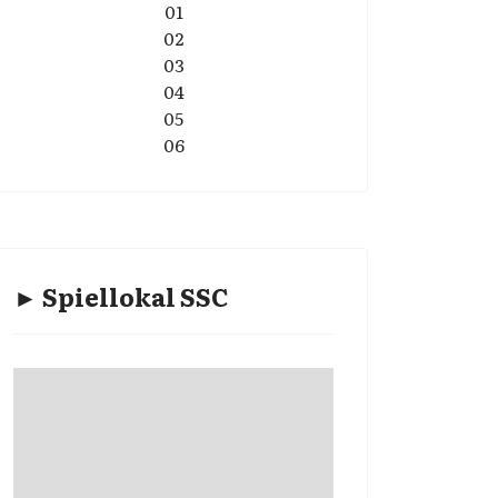
01
02
03
04
05
06
► Spiellokal SSC