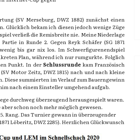
rtung (SV Merseburg, DWZ 1882) zunächst einen
rn. Glücklich bekam ich diesen jedoch wenige Züge
iel verließ die Remisbreite nie. Meine Niederlage
 Partie in Runde 2. Gegen Reyk Schäfer (SG 1871
wenig bis gar nix los. Im Schwerfigurenendspiel
nkreten Plan, während ich nur rumgurkte. Folglich
len Punkt. In der
Schlussrunde
kam Französisch
t (SV Motor Zeitz, DWZ 1815) nach und nach kleine
n. Diese summierten im Verlauf zum Bauerngewinn
chim nach einem Einsteller umgehend aufgab.
e Siege durchweg überzeugend herausgespielt waren.
e aber schon noch mehr möglich gewesen.
 15. Rang. Das Turnier gewann in überzeugender
G 1871 Löberitz, DWZ 2285). Herzlichen Glückwunsch