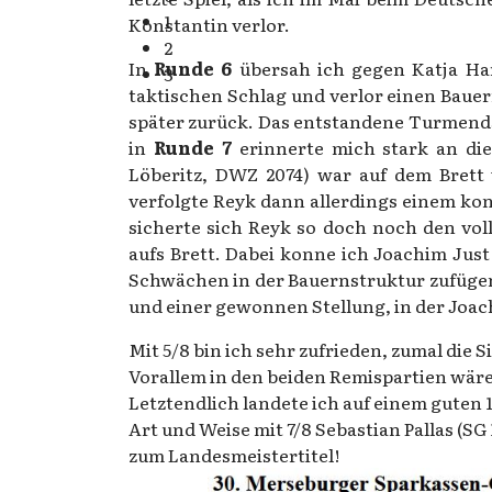
1
Konstantin verlor.
2
In
Runde 6
übersah ich gegen Katja Ha
3
taktischen Schlag und verlor einen Baue
später zurück. Das entstandene Turmendsp
in
Runde 7
erinnerte mich stark an die
Löberitz, DWZ 2074) war auf dem Brett 
verfolgte Reyk dann allerdings einem ko
sicherte sich Reyk so doch noch den vol
aufs Brett. Dabei konne ich Joachim Jus
Schwächen in der Bauernstruktur zufüge
und einer gewonnen Stellung, in der Joa
Mit 5/8 bin ich sehr zufrieden, zumal di
Vorallem in den beiden Remispartien wär
Letztendlich landete ich auf einem guten
Art und Weise mit 7/8 Sebastian Pallas (S
zum Landesmeistertitel!