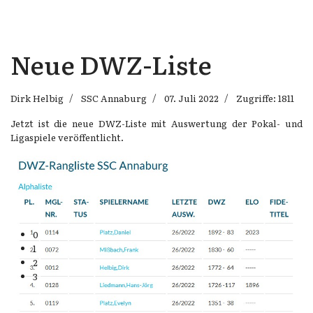
Neue DWZ-Liste
Dirk Helbig
SSC Annaburg
07. Juli 2022
Zugriffe: 1811
Jetzt ist die neue DWZ-Liste mit Auswertung der Pokal- und
Ligaspiele veröffentlicht.
Schach bereichert den Menschen in kulturvoller Hinsicht, erweitert seinen
Horizont und fördert die Entwicklung freundschaftlicher Beziehungen
zwischen den Menschen.
Paul Keres
0
1
2
3