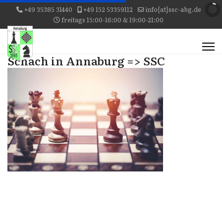
+49 35385 31440
+49 152 53359112
info{at}ssc-abg.de
freitags 15:00-16:00 & 19:00-21:00
Schach in Annaburg => SSC