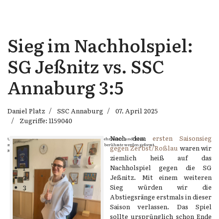
Sieg im Nachholspiel:
SG Jeßnitz vs. SSC
Annaburg 3:5
Daniel Platz
SSC Annaburg
07. April 2025
Zugriffe: 1159040
Nach dem
ersten Saisonsieg
Um im Schach Erfolg zu erringen, muss man es sehr lieben und Talent
mitbringen. Gute Schachspieler werden geboren, berühmte werden geformt.
gegen Zerbst/Roßlau
waren wir
Michail Tal
ziemlich heiß auf das
0
Nachholspiel gegen die SG
1
Jeßnitz. Mit einem weiteren
2
Sieg würden wir die
3
Abstiegsränge erstmals in dieser
Saison verlassen. Das Spiel
sollte ursprünglich schon Ende