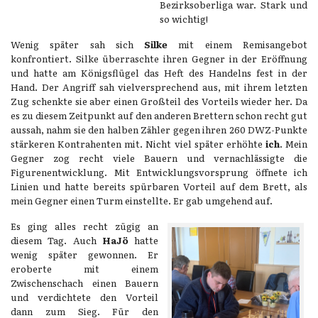
Bezirksoberliga war. Stark und
so wichtig!
Wenig später sah sich
Silke
mit einem Remisangebot
konfrontiert. Silke überraschte ihren Gegner in der Eröffnung
und hatte am Königsflügel das Heft des Handelns fest in der
Hand. Der Angriff sah vielversprechend aus, mit ihrem letzten
Zug schenkte sie aber einen Großteil des Vorteils wieder her. Da
es zu diesem Zeitpunkt auf den anderen Brettern schon recht gut
aussah, nahm sie den halben Zähler gegen ihren 260 DWZ-Punkte
stärkeren Kontrahenten mit. Nicht viel später erhöhte
ich
. Mein
Gegner zog recht viele Bauern und vernachlässigte die
Figurenentwicklung. Mit Entwicklungsvorsprung öffnete ich
Linien und hatte bereits spürbaren Vorteil auf dem Brett, als
mein Gegner einen Turm einstellte. Er gab umgehend auf.
Es ging alles recht zügig an
diesem Tag. Auch
HaJö
hatte
wenig später gewonnen. Er
eroberte mit einem
Zwischenschach einen Bauern
und verdichtete den Vorteil
dann zum Sieg. Für den