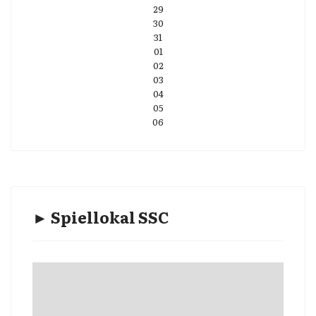
29
30
31
01
02
03
04
05
06
► Spiellokal SSC