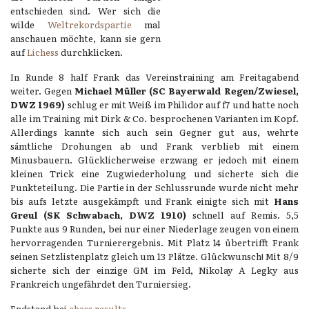
entschieden sind. Wer sich die
wilde
Weltrekordspartie
mal
anschauen möchte, kann sie gern
auf
Lichess
durchklicken.
In Runde 8 half Frank das Vereinstraining am Freitagabend
weiter. Gegen
Michael Müller (SC Bayerwald Regen/Zwiesel,
DWZ 1969)
schlug er mit Weiß im Philidor auf f7 und hatte noch
alle im Training mit Dirk & Co. besprochenen Varianten im Kopf.
Allerdings kannte sich auch sein Gegner gut aus, wehrte
sämtliche Drohungen ab und Frank verblieb mit einem
Minusbauern. Glücklicherweise erzwang er jedoch mit einem
kleinen Trick eine Zugwiederholung und sicherte sich die
Punkteteilung. Die Partie in der Schlussrunde wurde nicht mehr
bis aufs letzte ausgekämpft und Frank einigte sich mit
Hans
Greul (SK Schwabach, DWZ 1910)
schnell auf Remis. 5,5
Punkte aus 9 Runden, bei nur einer Niederlage zeugen von einem
hervorragenden Turnierergebnis. Mit Platz 14 übertrifft Frank
seinen Setzlistenplatz gleich um 13 Plätze. Glückwunsch! Mit 8/9
sicherte sich der einzige GM im Feld, Nikolay A Legky aus
Frankreich ungefährdet den Turniersieg.
Endstand bei
chess results
.