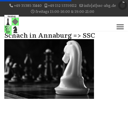
+49 35385 31440
+49 152 53359112
info{at}ssc-abg.de
freitags 15:00-16:00 & 19:00-21:00
Schach in Annaburg => SSC