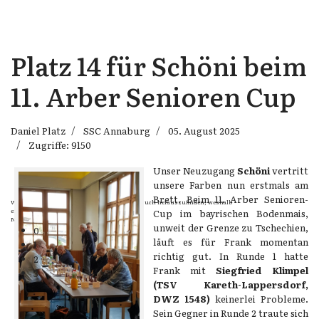
Platz 14 für Schöni beim
11. Arber Senioren Cup
Daniel Platz
SSC Annaburg
05. August 2025
Zugriffe: 9150
Unser Neuzugang
Schöni
vertritt
unsere Farben nun erstmals am
Brett. Beim 11. Arber Senioren-
Wenn Dein Gegner Dir ein Remis anbietet, versuch herauszufinden, weshalb
er glaubt schlechter zu stehen.
Cup im bayrischen Bodenmais,
Nigel Short
unweit der Grenze zu Tschechien,
0
läuft es für Frank momentan
1
richtig gut. In Runde 1 hatte
2
Frank mit
Siegfried Klimpel
3
(TSV Kareth-Lappersdorf,
DWZ 1548)
keinerlei Probleme.
Sein Gegner in Runde 2 traute sich