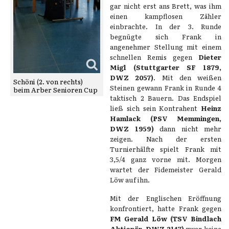
gar nicht erst ans Brett, was ihm
einen kampflosen Zähler
einbrachte. In der 3. Runde
begnügte sich Frank in
angenehmer Stellung mit einem
schnellen Remis gegen
Dieter
Migl (Stuttgarter SF 1879,
DWZ 2057)
. Mit den weißen
Schöni (2. von rechts)
Steinen gewann Frank in Runde 4
beim Arber Senioren Cup
taktisch 2 Bauern. Das Endspiel
ließ sich sein Kontrahent
Heinz
Hamlack (PSV Memmingen,
DWZ 1959)
dann nicht mehr
zeigen. Nach der ersten
Turnierhälfte spielt Frank mit
3,5/4 ganz vorne mit. Morgen
wartet der Fidemeister Gerald
Löw auf ihn.
Mit der Englischen Eröffnung
konfrontiert, hatte Frank gegen
FM Gerald Löw (TSV Bindlach
Aktionär, DWZ 2147)
zwar keine