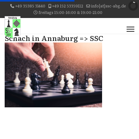
+49 35385 31440
+49 152 53359112
info{at}ssc-abg.de
freitags 15:00-16:00 & 19:00-21:00
Schach in Annaburg => SSC