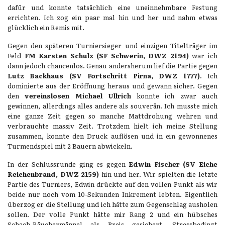
dafür und konnte tatsächlich eine uneinnehmbare Festung
errichten. Ich zog ein paar mal hin und her und nahm etwas
glücklich ein Remis mit.
Gegen den späteren Turniersieger und einzigen Titelträger im
Feld
FM Karsten Schulz (SF Schwerin, DWZ 2194)
war ich
dann jedoch chancenlos. Genau andersherum lief die Partie gegen
Lutz Backhaus (SV Fortschritt Pirna, DWZ 1777)
. Ich
dominierte aus der Eröffnung heraus und gewann sicher. Gegen
den
vereinslosen Michael Ullrich
konnte ich zwar auch
gewinnen, allerdings alles andere als souverän. Ich musste mich
eine ganze Zeit gegen so manche Mattdrohung wehren und
verbrauchte massiv Zeit. Trotzdem hielt ich meine Stellung
zusammen, konnte den Druck auflösen und in ein gewonnenes
Turmendspiel mit 2 Bauern abwickeln.
In der Schlussrunde ging es gegen
Edwin Fischer (SV Eiche
Reichenbrand, DWZ 2159)
hin und her. Wir spielten die letzte
Partie des Turniers, Edwin drückte auf den vollen Punkt als wir
beide nur noch vom 10-Sekunden Inkrement lebten. Eigentlich
überzog er die Stellung und ich hätte zum Gegenschlag ausholen
sollen. Der volle Punkt hätte mir Rang 2 und ein hübsches
Schach-Räuchermännel als Preis gesichert. Stressbedingt