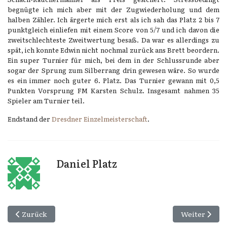
begnügte ich mich aber mit der Zugwiederholung und dem
halben Zähler. Ich ärgerte mich erst als ich sah das Platz 2 bis 7
punktgleich einliefen mit einem Score von 5/7 und ich davon die
zweitschlechteste Zweitwertung besaß. Da war es allerdings zu
spät, ich konnte Edwin nicht nochmal zurück ans Brett beordern.
Ein super Turnier für mich, bei dem in der Schlussrunde aber
sogar der Sprung zum Silberrang drin gewesen wäre. So wurde
es ein immer noch guter 6. Platz. Das Turnier gewann mit 0,5
Punkten Vorsprung FM Karsten Schulz. Insgesamt nahmen 35
Spieler am Turnier teil.
Endstand der
Dresdner Einzelmeisterschaft
.
Daniel Platz
Vorheriger Beitrag: SSC Annaburg vs. SK Dessau 93 III 7:1
Nächster Beit
Zurück
Weiter