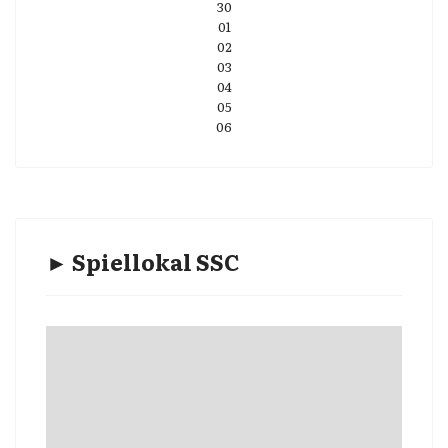
30
01
02
03
04
05
06
► Spiellokal SSC