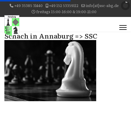
+49 35385 31440
+49 152 53359112
info{at}ssc-abg.de
freitags 15:00-16:00 & 19:00-21:00
Schach in Annaburg => SSC