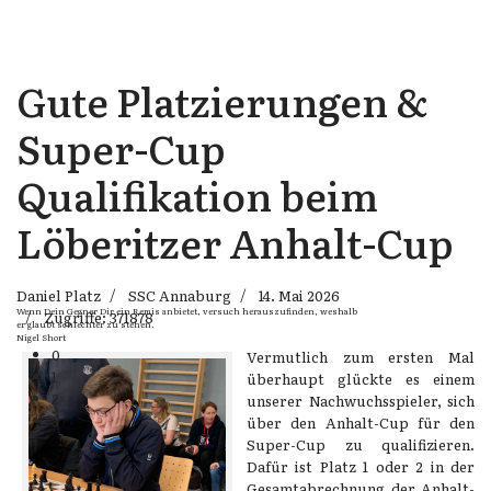
Gute Platzierungen &
Super-Cup
Qualifikation beim
Löberitzer Anhalt-Cup
Daniel Platz
SSC Annaburg
14. Mai 2026
Wenn Dein Gegner Dir ein Remis anbietet, versuch herauszufinden, weshalb
Zugriffe: 371878
er glaubt schlechter zu stehen.
Nigel Short
0
Vermutlich zum ersten Mal
1
überhaupt glückte es einem
2
unserer Nachwuchsspieler, sich
3
über den Anhalt-Cup für den
Super-Cup zu qualifizieren.
Dafür ist Platz 1 oder 2 in der
Gesamtabrechnung der Anhalt-