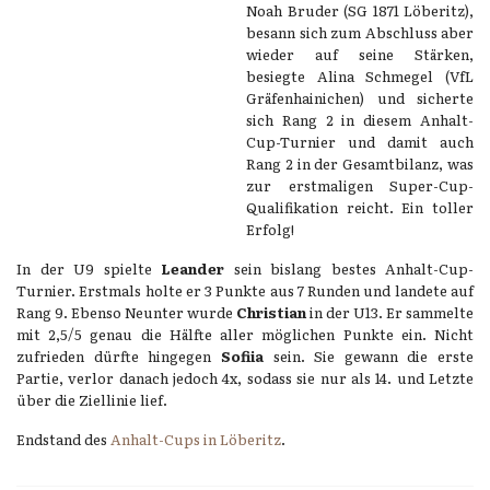
Noah Bruder (SG 1871 Löberitz),
besann sich zum Abschluss aber
wieder auf seine Stärken,
besiegte Alina Schmegel (VfL
Gräfenhainichen) und sicherte
sich Rang 2 in diesem Anhalt-
Cup-Turnier und damit auch
Rang 2 in der Gesamtbilanz, was
zur erstmaligen Super-Cup-
Qualifikation reicht. Ein toller
Erfolg!
In der U9 spielte
Leander
sein bislang bestes Anhalt-Cup-
Turnier. Erstmals holte er 3 Punkte aus 7 Runden und landete auf
Rang 9. Ebenso Neunter wurde
Christian
in der U13. Er sammelte
mit 2,5/5 genau die Hälfte aller möglichen Punkte ein. Nicht
zufrieden dürfte hingegen
Sofiia
sein. Sie gewann die erste
Partie, verlor danach jedoch 4x, sodass sie nur als 14. und Letzte
über die Ziellinie lief.
Endstand des
Anhalt-Cups in Löberitz
.