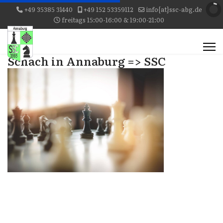
+49 35385 31440
+49 152 53359112
info{at}ssc-abg.de
freitags 15:00-16:00 & 19:00-21:00
Schach in Annaburg => SSC