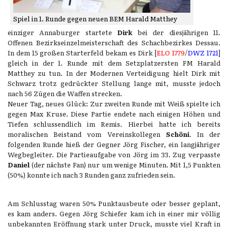
Spiel in 1. Runde gegen neuen BEM Harald Matthey
einziger Annaburger startete
Dirk
bei der diesjährigen 11.
Offenen Bezirkseinzelmeisterschaft des Schachbezirkes Dessau.
In dem 15 großen Starterfeld bekam es Dirk [
ELO 1779
/
DWZ 1721
]
gleich in der 1. Runde mit dem Setzplatzersten FM Harald
Matthey zu tun. In der Modernen Verteidigung hielt Dirk mit
Schwarz trotz gedrückter Stellung lange mit, musste jedoch
nach 56 Zügen die Waffen strecken.
Neuer Tag, neues Glück: Zur zweiten Runde mit Weiß spielte ich
gegen Max Kruse. Diese Partie endete nach einigen Höhen und
Tiefen schlussendlich im Remis. Hierbei hatte ich bereits
moralischen Beistand vom Vereinskollegen
Schöni
. In der
folgenden Runde hieß der Gegner Jörg Fischer, ein langjähriger
Wegbegleiter. Die Partieaufgabe von Jörg im 33. Zug verpasste
Daniel
(der nächste Fan) nur um wenige Minuten. Mit 1,5 Punkten
(50%) konnte ich nach 3 Runden ganz zufrieden sein.
Am Schlusstag waren 50% Punktausbeute oder besser geplant,
es kam anders. Gegen Jörg Schiefer kam ich in einer mir völlig
unbekannten Eröffnung stark unter Druck, musste viel Kraft in