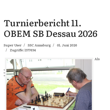
Turnierbericht 11.
OBEM SB Dessau 2026
Super User
SSC Annaburg
01. Juni 2026
Zugriffe: 1377634
Als
Ich halte jeden, mit dem ich spiele, so lange für einen Meister, bis er mir das
Gegenteil bewiesen hat.
Wassili Panow
0
1
2
3