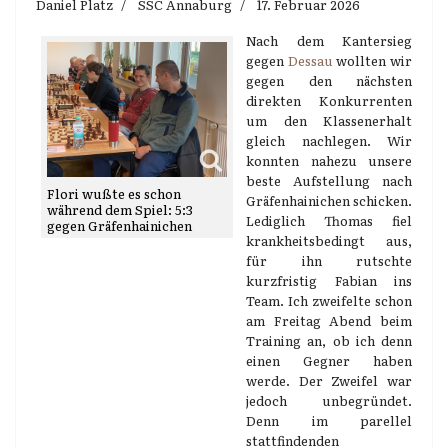
Daniel Platz
SSC Annaburg
17. Februar 2026
Nach dem Kantersieg
gegen
Dessau
wollten wir
gegen den nächsten
direkten Konkurrenten
um den Klassenerhalt
gleich nachlegen. Wir
konnten nahezu unsere
beste Aufstellung nach
Flori wußte es schon
Gräfenhainichen schicken.
während dem Spiel: 5:3
Lediglich Thomas fiel
gegen Gräfenhainichen
krankheitsbedingt aus,
für ihn rutschte
kurzfristig Fabian ins
Team. Ich zweifelte schon
am Freitag Abend beim
Training an, ob ich denn
einen Gegner haben
werde. Der Zweifel war
jedoch unbegründet.
Denn im parellel
stattfindenden