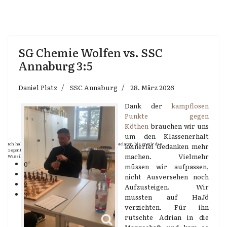
SG Chemie Wolfen vs. SSC
Annaburg 3:5
Daniel Platz
SSC Annaburg
28. März 2026
Dank der
kampflosen
Punkte gegen
Köthen
brauchen wir uns
um den Klassenerhalt
Ich halte jeden, mit dem ich spiele, so lange für einen Meister, bis er mir das
keinerlei Gedanken mehr
Gegenteil bewiesen hat.
machen. Vielmehr
Wassili Panow
0
müssen wir aufpassen,
1
nicht Ausversehen noch
2
Aufzusteigen. Wir
3
mussten auf HaJö
verzichten. Für ihn
rutschte Adrian in die