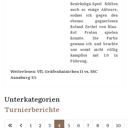
Bezirksliga-Spiel fehlten
auch so einige Akteure,
sodass ich gegen den
ebenso gegnerlosen
Roland Zechel von Blau-
Rot Pratau spielen
konnte. Die Partie
gewann ich und brachte
uns somit nicht völlig
kampflos mit 1:0 in
Führung.
Weiterlesen: VfL Gräfenhainichen II vs. SSC
Annaburg 3:5
Unterkategorien
Turnierberichte
1
2
3
4
5
6
7
8
9
10