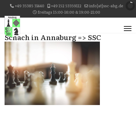
+49 35385 31440
+49 152 53359112
info{at}ssc-abg.de
freitags 15:00-16:00 & 19:00-21:00
Schach in Annaburg => SSC