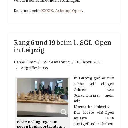
von den Schachfreunden Wolfhagen.
Endstand beim
XXXIX. Äskulap-Open
.
Rang 6 und 19 beim 1. SGL-Open
in Leipzig
Daniel Platz
SSC Annaburg
16. April 2025
Zugriffe: 10935
In Leipzig gab es nun
schon seit einigen
Jahren kein
Schachturnier mehr
mit
Normalbedenkzeit.
Das letzte VfB-Open
müsste 2018
Beste Bedingungen im
stattgefunden haben.
neuen Denksportzentrum