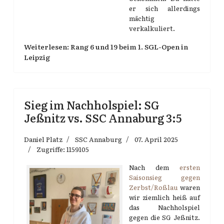
er sich allerdings
mächtig
verkalkuliert.
Weiterlesen: Rang 6 und 19 beim 1. SGL-Open in
Leipzig
Sieg im Nachholspiel: SG
Jeßnitz vs. SSC Annaburg 3:5
Daniel Platz
SSC Annaburg
07. April 2025
Zugriffe: 1159105
Nach dem
ersten
Saisonsieg gegen
Zerbst/Roßlau
waren
wir ziemlich heiß auf
das Nachholspiel
gegen die SG Jeßnitz.