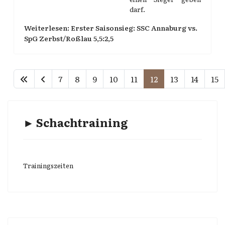
darf.
Weiterlesen: Erster Saisonsieg: SSC Annaburg vs.
SpG Zerbst/Roßlau 5,5:2,5
7
8
9
10
11
12
13
14
15
► Schachtraining
Trainingszeiten