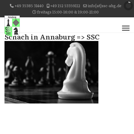
+49 35385 31440
+49 152 53359112
info{at}ssc-abg.de
freitags 15:00-16:00 & 19:00-21:00
Schach in Annaburg => SSC