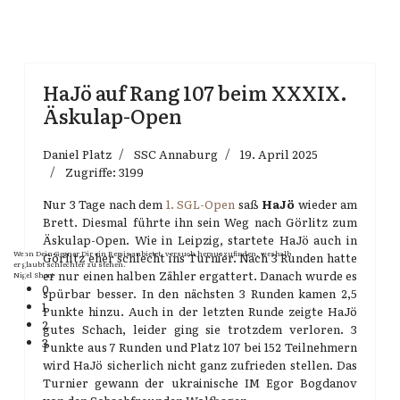
HaJö auf Rang 107 beim XXXIX.
Äskulap-Open
Daniel Platz
SSC Annaburg
19. April 2025
Zugriffe: 3199
Nur 3 Tage nach dem
1. SGL-Open
saß
HaJö
wieder am
Brett. Diesmal führte ihn sein Weg nach Görlitz zum
Äskulap-Open. Wie in Leipzig, startete HaJö auch in
Wenn Dein Gegner Dir ein Remis anbietet, versuch herauszufinden, weshalb
Görlitz eher schlecht ins Turnier. Nach 3 Runden hatte
er glaubt schlechter zu stehen.
er nur einen halben Zähler ergattert. Danach wurde es
Nigel Short
0
spürbar besser. In den nächsten 3 Runden kamen 2,5
1
Punkte hinzu. Auch in der letzten Runde zeigte HaJö
2
gutes Schach, leider ging sie trotzdem verloren. 3
3
Punkte aus 7 Runden und Platz 107 bei 152 Teilnehmern
wird HaJö sicherlich nicht ganz zufrieden stellen. Das
Turnier gewann der ukrainische IM Egor Bogdanov